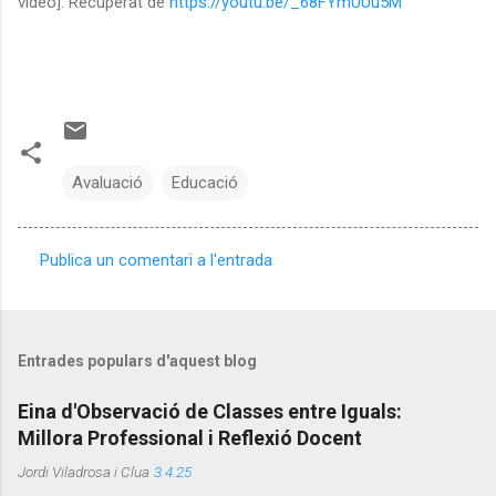
vídeo]. Recuperat de
https://youtu.be/_68FYmUUu5M
Avaluació
Educació
Publica un comentari a l'entrada
C
o
m
Entrades populars d'aquest blog
e
n
Eina d'Observació de Classes entre Iguals:
Millora Professional i Reflexió Docent
t
a
Jordi Viladrosa i Clua
3.4.25