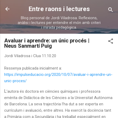
Salta al contingut principal
Entre raons i lectures
Blog personal de Jordi Viladrosa. Reflexions,
anàlisi i lectures per entendre el món amb criteri
i mirada pedagògica.
Avaluar i aprendre: un únic procés |
Neus Sanmartí Puig
Jordi Viladrosa i Clua
11.10.20
Ressenya publicada inicialment a:
https://impulseducacio.org/2020/10/07/avaluar-i-aprendre-un-
unic-proces/
L
’autora és doctora en ciències químiques i professora
emèrita de Didàctica de les Ciències a la Universitat Autònoma
de Barcelona. La seva trajectòria l’ha dut a ser experta en
currículum i avaluació, entre altres. Ha exercit la docència tant
a Primària com a Secundària i ha treballat especialment en