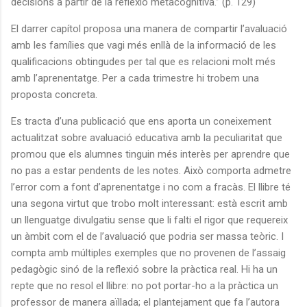
decisions a partir de la reflexió metacognitiva.” (p. 129)
El darrer capítol proposa una manera de compartir l’avaluació
amb les famílies que vagi més enllà de la informació de les
qualificacions obtingudes per tal que es relacioni molt més
amb l’aprenentatge. Per a cada trimestre hi trobem una
proposta concreta.
Es tracta d’una publicació que ens aporta un coneixement
actualitzat sobre avaluació educativa amb la peculiaritat que
promou que els alumnes tinguin més interès per aprendre que
no pas a estar pendents de les notes. Això comporta admetre
l’error com a font d’aprenentatge i no com a fracàs. El llibre té
una segona virtut que trobo molt interessant: està escrit amb
un llenguatge divulgatiu sense que li falti el rigor que requereix
un àmbit com el de l’avaluació que podria ser massa teòric. I
compta amb múltiples exemples que no provenen de l’assaig
pedagògic sinó de la reflexió sobre la pràctica real. Hi ha un
repte que no resol el llibre: no pot portar-ho a la pràctica un
professor de manera aïllada; el plantejament que fa l’autora