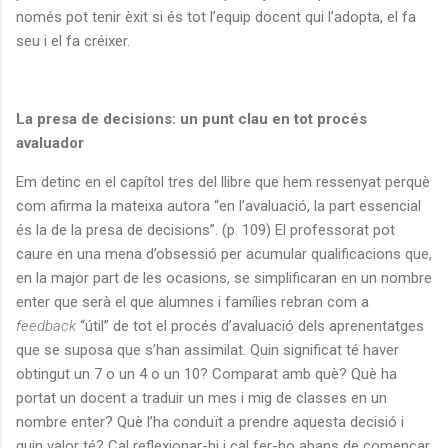
només pot tenir èxit si és tot l’equip docent qui l’adopta, el fa
seu i el fa créixer.
La presa de decisions: un punt clau en tot procés
avaluador
Em detinc en el capítol tres del llibre que hem ressenyat perquè
com afirma la mateixa autora “en l’avaluació, la part essencial
és la de la presa de decisions”. (p. 109) El professorat pot
caure en una mena d’obsessió per acumular qualificacions que,
en la major part de les ocasions, se simplificaran en un nombre
enter que serà el que alumnes i famílies rebran com a
feedback
“útil” de tot el procés d’avaluació dels aprenentatges
que se suposa que s’han assimilat. Quin significat té haver
obtingut un 7 o un 4 o un 10? Comparat amb què? Què ha
portat un docent a traduir un mes i mig de classes en un
nombre enter? Què l’ha conduït a prendre aquesta decisió i
quin valor té? Cal reflexionar-hi i cal fer-ho abans de començar