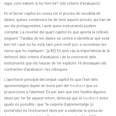
sigui, com sabem si ho fem bé? (els criteris d’avaluació).
En el tercer capítol es revisa tot el procés de recollida de
dades, quines condicions ha de tenir aquest procés, qui han de
ser els protagonistes, i amb quins instruments podem
comptar. La novetat del quart capítol és que aporta la reflexió
següent: “l’anàlisi de les dades se centra a identificar què està
ben fet i què no ho està tant, però molt poc a reconèixer les
raons que ho expliquen.” (p.82) En això rau la importància de la
definició dels criteris d’avaluació i de la concreció dels
instruments que els hauran de fer explícits. Hi destaquen els
contractes d’avaluació i les rúbriques.
L’aportació principal del cinquè capítol és que l’èxit dels
aprenentatges depèn en bona part del
feedback
que es
proporciona a l’alumnat. És per això que ens facilita algunes
idees per fer bé aquest retorn, defensa que el
feedback
entre
iguals és possible i que “la carpeta d’aprenentatge (o
portafolis) és l’instrument idoni per a explicitar la presa de