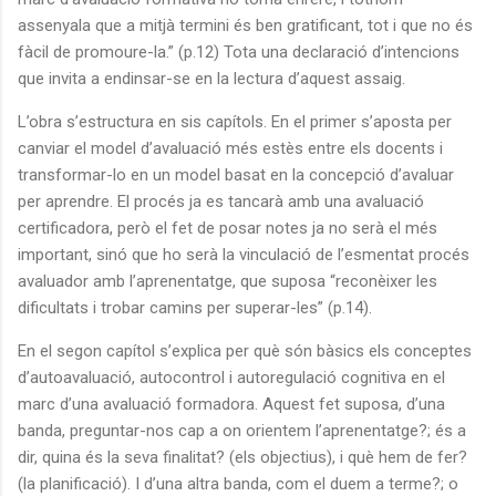
assenyala que a mitjà termini és ben gratificant, tot i que no és
fàcil de promoure-la.” (p.12) Tota una declaració d’intencions
que invita a endinsar-se en la lectura d’aquest assaig.
L’obra s’estructura en sis capítols. En el primer s’aposta per
canviar el model d’avaluació més estès entre els docents i
transformar-lo en un model basat en la concepció d’avaluar
per aprendre. El procés ja es tancarà amb una avaluació
certificadora, però el fet de posar notes ja no serà el més
important, sinó que ho serà la vinculació de l’esmentat procés
avaluador amb l’aprenentatge, que suposa “reconèixer les
dificultats i trobar camins per superar-les” (p.14).
En el segon capítol s’explica per què són bàsics els conceptes
d’autoavaluació, autocontrol i autoregulació cognitiva en el
marc d’una avaluació formadora. Aquest fet suposa, d’una
banda, preguntar-nos cap a on orientem l’aprenentatge?; és a
dir, quina és la seva finalitat? (els objectius), i què hem de fer?
(la planificació). I d’una altra banda, com el duem a terme?; o