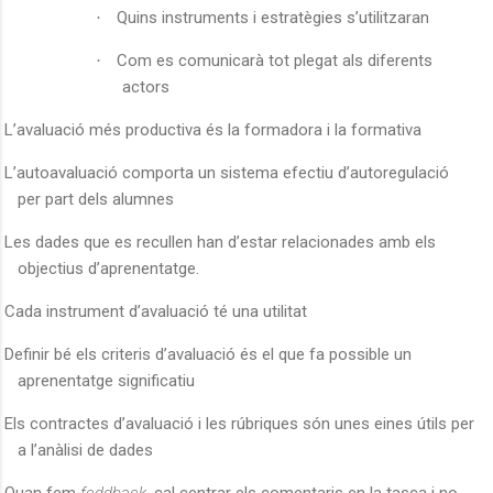
Quins instruments i estratègies s’utilitzaran
·
Com es comunicarà tot plegat als diferents
·
actors
L’avaluació més productiva és la formadora i la formativa
L’autoavaluació comporta un sistema efectiu d’autoregulació
per part dels alumnes
Les dades que es recullen han d’estar relacionades amb els
objectius d’aprenentatge.
Cada instrument d’avaluació té una utilitat
Definir bé els criteris d’avaluació és el que fa possible un
aprenentatge significatiu
Els contractes d’avaluació i les rúbriques són unes eines útils per
a l’anàlisi de dades
Quan fem
feddback
, cal centrar els comentaris en la tasca i no