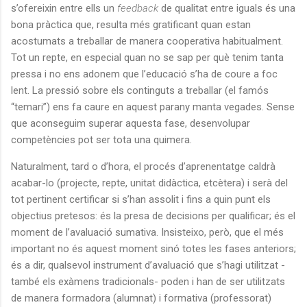
s’ofereixin entre ells un
feedback
de qualitat entre iguals és una
bona pràctica que, resulta més gratificant quan estan
acostumats a treballar de manera cooperativa habitualment.
Tot un repte, en especial quan no se sap per què tenim tanta
pressa i no ens adonem que l’educació s’ha de coure a foc
lent. La pressió sobre els continguts a treballar (el famós
“temari”) ens fa caure en aquest parany manta vegades. Sense
que aconseguim superar aquesta fase, desenvolupar
competències pot ser tota una quimera.
Naturalment, tard o d’hora, el procés d’aprenentatge caldrà
acabar-lo (projecte, repte, unitat didàctica, etcètera) i serà del
tot pertinent certificar si s’han assolit i fins a quin punt els
objectius pretesos: és la presa de decisions per qualificar; és el
moment de l’avaluació sumativa. Insisteixo, però, que el més
important no és aquest moment sinó totes les fases anteriors;
és a dir, qualsevol instrument d’avaluació que s’hagi utilitzat -
també els exàmens tradicionals- poden i han de ser utilitzats
de manera formadora (alumnat) i formativa (professorat)