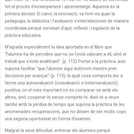
tot el procés d’ensenyament i aprenentatge. Aquesta és la
primera decisió. El canvi, la innovació, va fent via quan la
pedagogia, la didàctica i l’avaluació s’interrelacionen de manera
coordinada perquè serveixin d'ajut, reflexió i regulació de la
pràctica educativa.
M’agrada especialment la idea aportada en el llibre que
“l’alumne ha de percebre que no se l’està valorant a ell, sinó el
treball que s’està analitzant”. (p. 112) Portat a la pràctica, això
suposa facilitar “que l’alumne sigui autònom mentre pren
decisions per avançar” (p. 113); la qual cosa comporta dur a
terme una autoavaluació (coavaluació o heteroavaluació)
positiva, on el més important no és comparar-se amb els
altres, sinó cooperar-hi sense competir-hi. Això té a veure
també amb la pèrdua de temps que suposa la pràctica de les
anomenades recuperacions, que no deixen de ser molts cops
una segona oportunitat en forma d’examen.
Malgrat la seva dificultat, entrenar els alumnes perquè