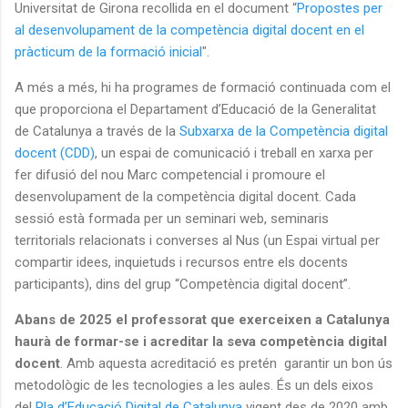
Universitat de Girona recollida en el document “
Propostes per
al desenvolupament de la competència digital docent en el
pràcticum de la formació inicial
".
A més a més, hi ha programes de formació continuada com el
que proporciona el Departament d’Educació de la Generalitat
de Catalunya a través de la
Subxarxa de la Competència digital
docent (CDD)
, un espai de comunicació i treball en xarxa per
fer difusió del nou Marc competencial i promoure el
desenvolupament de la competència digital docent. Cada
sessió està formada per un seminari web, seminaris
territorials relacionats i converses al Nus (un Espai virtual per
compartir idees, inquietuds i recursos entre els docents
participants), dins del grup “Competència digital docent”.
Abans de 2025 el professorat que exerceixen a Catalunya
haurà de formar-se i acreditar la seva competència digital
docent
. Amb aquesta acreditació es pretén garantir un bon ús
metodològic de les tecnologies a les aules. És un dels eixos
del
Pla d’Educació Digital de Catalunya
vigent des de 2020 amb