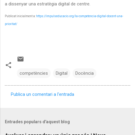
a dissenyar una estratègia digital de centre.
Publicat inicialment a:
https://impulseducacio.org/la-competencia-digital-docent-una-
prioritat/
competències
Digital
Docència
Publica un comentari a l'entrada
C
o
m
Entrades populars d'aquest blog
e
n