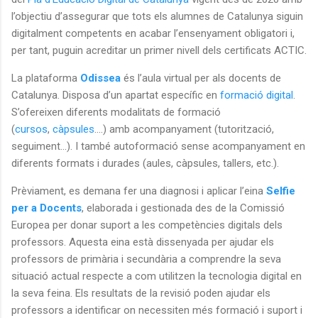
l’objectiu d’assegurar que tots els alumnes de Catalunya siguin
digitalment competents en acabar l’ensenyament obligatori i,
per tant, puguin acreditar un primer nivell dels certificats ACTIC.
La plataforma
Odissea
és l’aula virtual per als docents de
Catalunya. Disposa d’un apartat específic en
formació digital
.
S’ofereixen diferents modalitats de formació
(
cursos
,
càpsules
....) amb acompanyament (tutorització,
seguiment...). I també autoformació sense acompanyament en
diferents formats i durades (aules, càpsules, tallers, etc.).
Prèviament, es demana fer una diagnosi i aplicar l’eina
Selfie
per a Docents
, elaborada i gestionada des de la Comissió
Europea per donar suport a les competències digitals dels
professors. Aquesta eina està dissenyada per ajudar els
professors de primària i secundària a comprendre la seva
situació actual respecte a com utilitzen la tecnologia digital en
la seva feina. Els resultats de la revisió poden ajudar els
professors a identificar on necessiten més formació i suport i