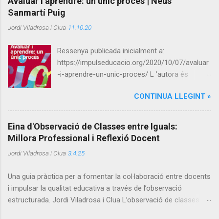
Avaluar i aprendre: un únic procés | Neus
Sanmartí Puig
t
a
Jordi Viladrosa i Clua
11.10.20
r
Ressenya publicada inicialment a:
i
https://impulseducacio.org/2020/10/07/avaluar
s
-i-aprendre-un-unic-proces/ L ’autora és
doctora en ciències químiques i professora
CONTINUA LLEGINT »
emèrita de Didàctica de les Ciències a la
Universitat Autònoma de Barcelona. La seva
trajectòria l’ha dut a ser experta en currículum i
Eina d'Observació de Classes entre Iguals:
avaluació, entre altres. Ha exercit la docència
Millora Professional i Reflexió Docent
tant a Primària com a Secundària i ha treballat
Jordi Viladrosa i Clua
3.4.25
especialment en recerca sobre l'avaluació
formativa, el llenguatge en relació a
Una guia pràctica per a fomentar la col·laboració entre docents
l'aprenentatge científic i l'educació ambiental,
i impulsar la qualitat educativa a través de l’observació
així com en la formació permanent del
estructurada. Jordi Viladrosa i Clua L’observació de classes
professorat de ciències. Ha col·laborat en
entre iguals és una pràctica que transcendeix l’avaluació
obres col·lectives, ha dirigit diverses tesis