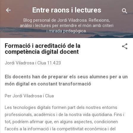
Salta al contingut principal
Entre raons i lectures
Blog personal de Jordi Viladrosa. Reflexions,
anàlisi i lectures per entendre el món amb criteri
i mirada pedagògica.
Formació i acreditació de la
competència digital docent
Jordi Viladrosa i Clua
11.4.23
Els docents han de preparar els seus alumnes per a un
món digital en constant transformació
Per Jordi Viladrosa i Clua
Les tecnologies digitals formen part dels nostres entorns
professionals, acadèmics i de la nostra vida quotidiana. Fins i
tot, podríem afirmar que, en alguns aspectes, condicionen
l’accés a la informació i la competitivitat econòmica i del